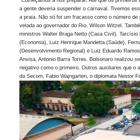
"Começamos a nos preparar. Até que os primeiros
a gente deveria suspender o carnaval. Tivemos ess
a praia. Não só foi um fracasso como o número de 
velada ao governador do Rio, Wilson Witzel. Tamb
ministros Walter Braga Netto (Casa Civil), Tarcísio
(Economia), Luiz Henrique Mandetta (Saúde), Fern
(Desenvolvimento Regional) e Luiz Eduardo Ramos (
Anvisa, Antonio Barra Torres. Bolsonaro realizou s
negativo como o primeiro. Outros auxiliares que o
da Secom, Fabio Wajngarten, o diplomata Nestor For