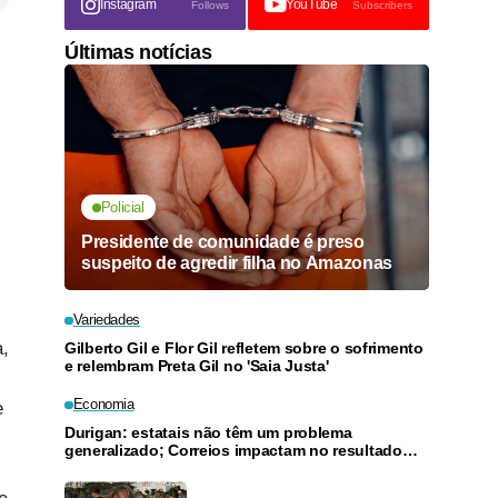
Instagram
YouTube
Follows
Subscribers
Últimas notícias
Policial
Presidente de comunidade é preso
suspeito de agredir filha no Amazonas
Variedades
a,
Gilberto Gil e Flor Gil refletem sobre o sofrimento
e relembram Preta Gil no 'Saia Justa'
Economia
e
Durigan: estatais não têm um problema
generalizado; Correios impactam no resultado
geral