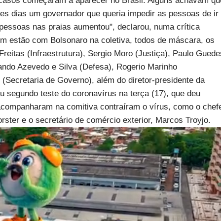
 casos começaram a aparecer no Brasil. Alguns achavam qu
es dias um governador que queria impedir as pessoas de ir
pessoas nas praias aumentou", declarou, numa crítica
ém estão com Bolsonaro na coletiva, todos de máscara, os
 Freitas (Infraestrutura), Sergio Moro (Justiça), Paulo Guede
ando Azevedo e Silva (Defesa), Rogerio Marinho
Secretaria de Governo), além do diretor-presidente da
eu segundo teste do coronavírus na terça (17), que deu
 acompanharam na comitiva contraíram o vírus, como o chef
ster e o secretário de comércio exterior, Marcos Troyjo.