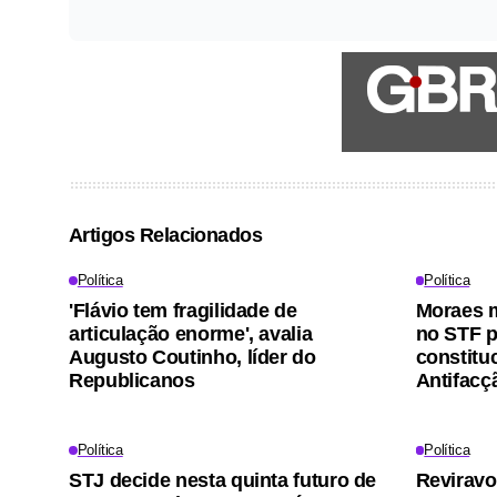
Artigos Relacionados
Política
Política
'Flávio tem fragilidade de
Moraes m
articulação enorme', avalia
no STF p
Augusto Coutinho, líder do
constitu
Republicanos
Antifacç
Política
Política
STJ decide nesta quinta futuro de
Reviravo