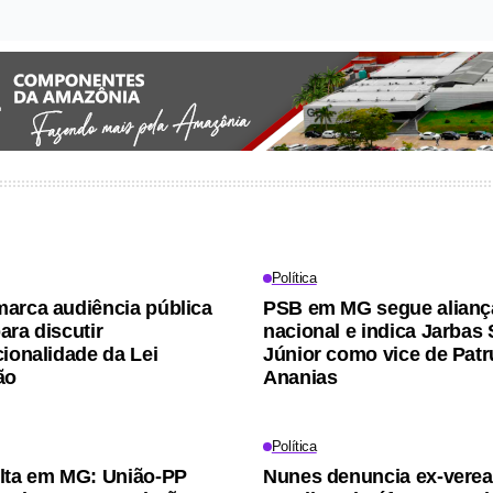
Política
arca audiência pública
PSB em MG segue alianç
ara discutir
nacional e indica Jarbas
cionalidade da Lei
Júnior como vice de Patr
ão
Ananias
Política
lta em MG: União-PP
Nunes denuncia ex-vere