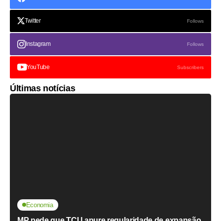
Twitter
Follows
Instagram
Follows
YouTube
Subscribers
Últimas notícias
Economia
MP pede que TCU apure regularidade de expansão