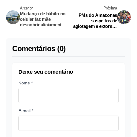
Anterior
Próxima
Mudança de hábito no
PMs do Amazonas
celular faz mãe
suspeitos de
descobrir aliciamento
agiotagem e extorsão
de filha por obreiro no
são presos em Santa
Amazonas
Catarina durante
operação
Comentários (0)
Deixe seu comentário
Nome *
E-mail *