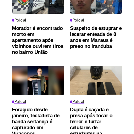
Policial
Policial
Morador é encontrado
Suspeito de estuprar e
morto em
lacerar enteada de 8
apartamento após
anos em Manaus é
vizinhos ouvirem tiros
preso no Iranduba
no bairro União
Policial
Policial
Foragido desde
Dupla é caçada e
janeiro, tecladista de
presa após tocar o
banda sertaneja é
terror e furtar
capturado em
celulares de
Viracopos
estudantes na