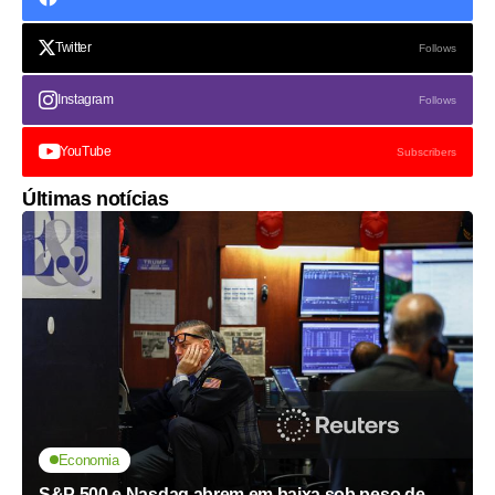
Twitter
Follows
Instagram
Follows
YouTube
Subscribers
Últimas notícias
Economia
S&P 500 e Nasdaq abrem em baixa sob peso de