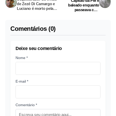
Capitão da PM é
de Zezé Di Camargo e
baleado enquanto
Luciano é morto pela
passeava com
polícia
cachorro em rua de
Manaus
Comentários (0)
Deixe seu comentário
Nome *
E-mail *
Comentário *