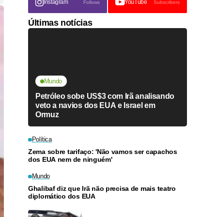
Instagram
YouTube
Follows
Subscribers
Últimas notícias
Mundo
Petróleo sobe US$3 com Irã analisando
veto a navios dos EUA e Israel em
Ormuz
Política
Zema sobre tarifaço: 'Não vamos ser capachos
dos EUA nem de ninguém'
Mundo
Ghalibaf diz que Irã não precisa de mais teatro
diplomático dos EUA