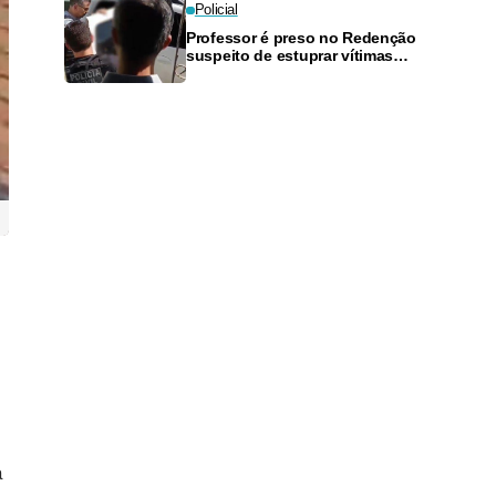
Policial
Professor é preso no Redenção
suspeito de estuprar vítimas
com idade entre 9 e 12 anos
a