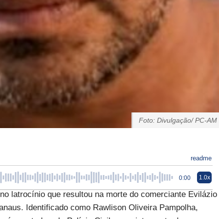
Foto: Divulgação/ PC-AM
readme
1.0x
0:00
o latrocínio que resultou na morte do comerciante Evilázio
Manaus. Identificado como Rawlison Oliveira Pampolha,