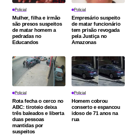
Policial
Policial
Mulher, filha e irmão
Empresário suspeito
são presos suspeitos
de matar funcionário
de matar homem a
tem prisão revogada
pedradas no
pela Justiça no
Educandos
Amazonas
Policial
Policial
Rota fecha o cerco no
Homem cobrou
ABC: tiroteio deixa
conserto e espancou
três baleados e liberta
idoso de 71 anos na
duas pessoas
rua
mantidas por
suspeitos