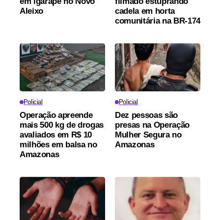
em igarapé no Novo
filmado estuprando
Aleixo
cadela em horta
comunitária na BR-174
Policial
Policial
Operação apreende
Dez pessoas são
mais 500 kg de drogas
presas na Operação
avaliados em R$ 10
Mulher Segura no
milhões em balsa no
Amazonas
Amazonas