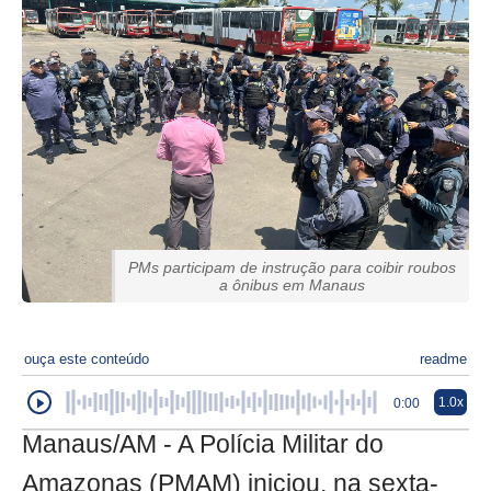
PMs participam de instrução para coibir roubos
a ônibus em Manaus
ouça este conteúdo
readme
1.0x
0:00
Manaus/AM - A Polícia Militar do
Amazonas (PMAM) iniciou, na sexta-