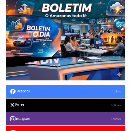
Facebook
Likes
Twitter
Follows
Instagram
Follows