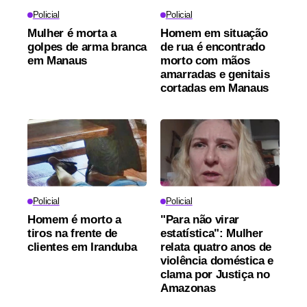
Policial
Policial
Mulher é morta a
Homem em situação
golpes de arma branca
de rua é encontrado
em Manaus
morto com mãos
amarradas e genitais
cortadas em Manaus
Policial
Policial
Homem é morto a
"Para não virar
tiros na frente de
estatística": Mulher
clientes em Iranduba
relata quatro anos de
violência doméstica e
clama por Justiça no
Amazonas