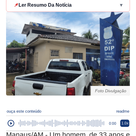
📌
Ler Resumo Da Notícia
▾
Foto Divulgação
ouça este conteúdo
readme
1.0x
0:00
Manaus/AM - Um homem, de 33 anos e