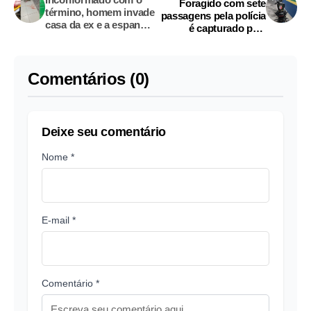
Foragido com sete
término, homem invade
passagens pela polícia
casa da ex e a espanca
é capturado pela
no bairro Betânia
Rocam em Manaus
Comentários (0)
Deixe seu comentário
Nome *
E-mail *
Comentário *