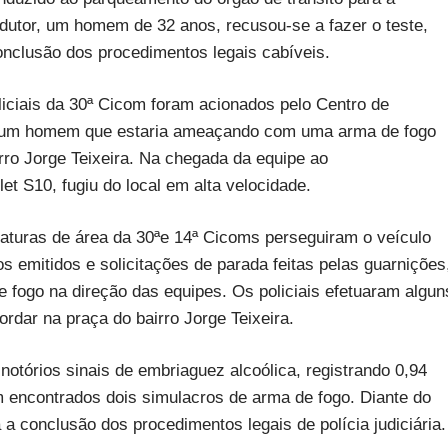
ndutor, um homem de 32 anos, recusou-se a fazer o teste,
nclusão dos procedimentos legais cabíveis.
policiais da 30ª Cicom foram acionados pelo Centro de
 a um homem que estaria ameaçando com uma arma de fogo
rro Jorge Teixeira. Na chegada da equipe ao
t S10, fugiu do local em alta velocidade.
iaturas de área da 30ªe 14ª Cicoms perseguiram o veículo
s emitidos e solicitações de parada feitas pelas guarnições
ogo na direção das equipes. Os policiais efetuaram algun
rdar na praça do bairro Jorge Teixeira.
otórios sinais de embriaguez alcoólica, registrando 0,94
 encontrados dois simulacros de arma de fogo. Diante do
a conclusão dos procedimentos legais de polícia judiciária.