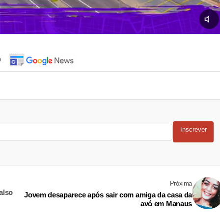
o
Inscrever
Próxima
also
Jovem desaparece após sair com amiga da casa da
avó em Manaus