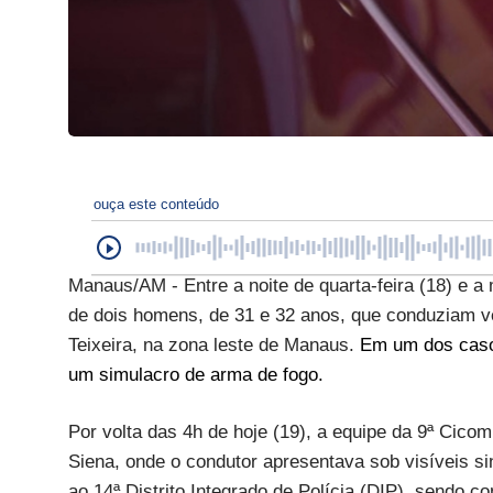
ouça este conteúdo
Manaus/AM - Entre a noite de quarta-feira (18) e a 
de dois homens, de 31 e 32 anos, que conduziam veí
Teixeira, na zona leste de Manaus.
Em um dos casos
um simulacro de arma de fogo.
Por volta das 4h de hoje (19), a equipe da 9ª Cico
Siena, onde o condutor apresentava sob visíveis s
ao 14ª Distrito Integrado de Polícia (DIP), sendo 