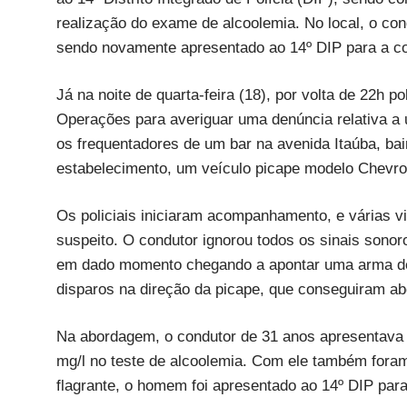
realização do exame de alcoolemia. No local, o co
sendo novamente apresentado ao 14º DIP para a co
Já na noite de quarta-feira (18), por volta de 22h 
Operações para averiguar uma denúncia relativa
os frequentadores de um bar na avenida Itaúba, bai
estabelecimento, um veículo picape modelo Chevrole
Os policiais iniciaram acompanhamento, e várias v
suspeito. O condutor ignorou todos os sinais sonoro
em dado momento chegando a apontar uma arma de f
disparos na direção da picape, que conseguiram abo
Na abordagem, o condutor de 31 anos apresentava n
mg/l no teste de alcoolemia. Com ele também foram
flagrante, o homem foi apresentado ao 14º DIP para 