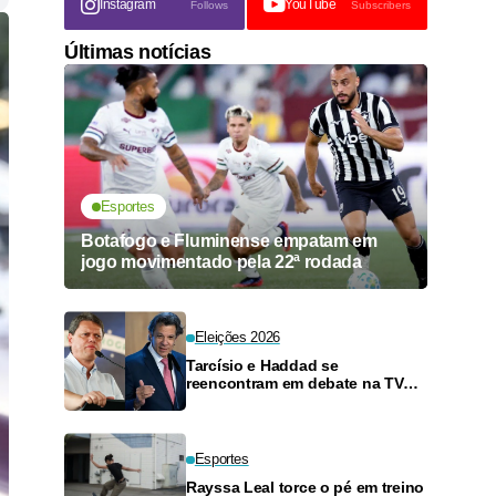
Instagram
YouTube
Follows
Subscribers
Últimas notícias
Esportes
Botafogo e Fluminense empatam em
jogo movimentado pela 22ª rodada
Eleições 2026
Tarcísio e Haddad se
reencontram em debate na TV
neste domingo
Esportes
Rayssa Leal torce o pé em treino