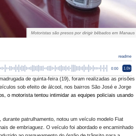
Motoristas são presos por dirigir bêbados em Manaus
readme
1.0x
0:00
madrugada de quinta-feira (19), foram realizadas as prisões
culos sob efeito de álcool, nos bairros São José e Jorge
, o motorista tentou intimidar as equipes policiais usando
m, durante patrulhamento, notou um veículo modelo Fiat
inais de embriaguez. O veículo foi abordado e encaminhado
conduzido ao parqueamento do órgão de trânsito para a