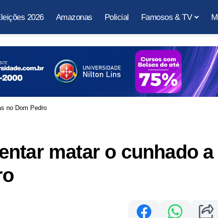
leições 2026
Amazonas
Policial
Famosos & TV
M
das no Dom Pedro
entar matar o cunhado a
ro