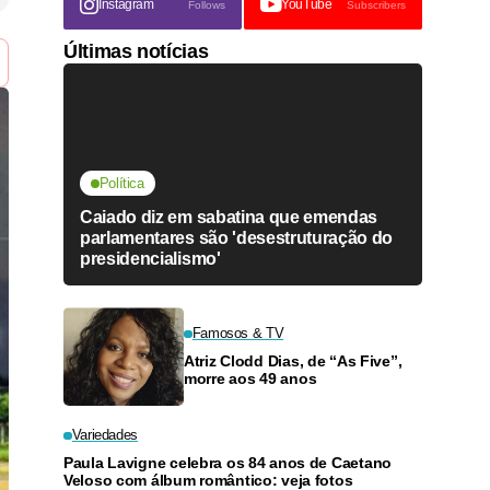
Instagram
YouTube
Follows
Subscribers
Últimas notícias
Política
Caiado diz em sabatina que emendas
parlamentares são 'desestruturação do
presidencialismo'
Famosos & TV
Atriz Clodd Dias, de “As Five”,
morre aos 49 anos
Variedades
Paula Lavigne celebra os 84 anos de Caetano
Veloso com álbum romântico: veja fotos