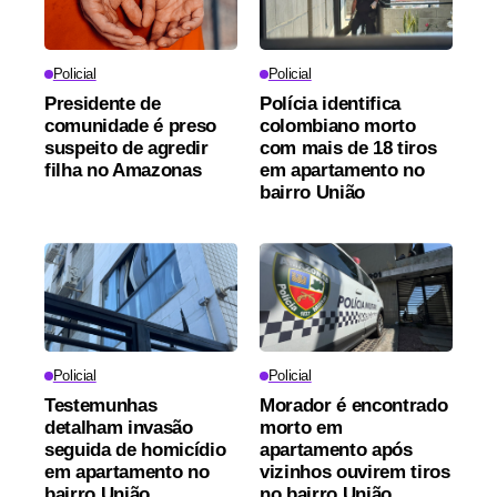
Policial
Policial
Presidente de
Polícia identifica
comunidade é preso
colombiano morto
suspeito de agredir
com mais de 18 tiros
filha no Amazonas
em apartamento no
bairro União
Policial
Policial
Testemunhas
Morador é encontrado
detalham invasão
morto em
seguida de homicídio
apartamento após
em apartamento no
vizinhos ouvirem tiros
bairro União
no bairro União