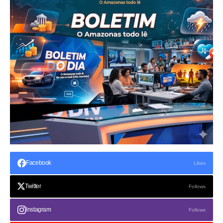
Facebook
Likes
Twitter
Follows
Instagram
Follows