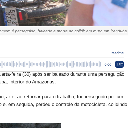
omem é perseguido, baleado e morre ao colidir em muro em Iranduba
readme
1.0x
0:00
quarta-feira (30) após ser baleado durante uma perseguição
uba, interior do Amazonas.
çar e, ao retornar para o trabalho, foi perseguido por um
 e, em seguida, perdeu o controle da motocicleta, colidindo