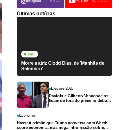
Instagram
YouTube
Follows
Subscribers
Últimas notícias
Brasil
Morre a atriz Clodd Dias, de 'Manhãs de
Setembro'
Eleições 2026
Daciolo e Gilberto Vasconcelos
ficam de fora do primeiro debate
ao vivo ao Governo do
Amazonas
Economia
Hassett admite que Trump conversa com Warsh
sobre economia, mas nega intromissão sobre