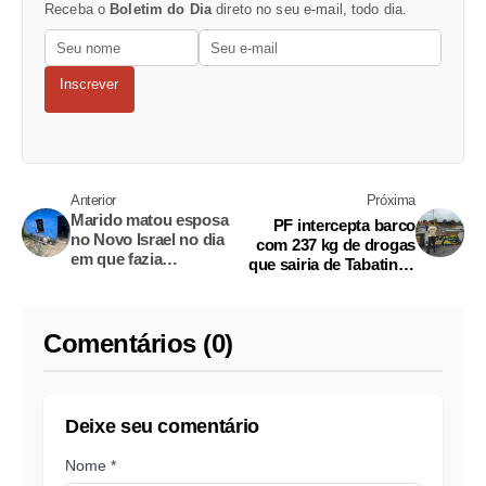
Receba o
Boletim do Dia
direto no seu e-mail, todo dia.
Inscrever
Anterior
Próxima
Marido matou esposa
PF intercepta barco
no Novo Israel no dia
com 237 kg de drogas
em que fazia
que sairia de Tabatinga
aniversário; duas
rumo a Manaus
crianças estavam no
local
Comentários (0)
Deixe seu comentário
Nome *