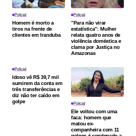
Policial
Policial
Homem é morto a
"Para não virar
tiros na frente de
estatística": Mulher
clientes em Iranduba
relata quatro anos de
violência doméstica e
clama por Justiça no
Amazonas
Policial
Idoso vê R$ 39,7 mil
sumirem da conta em
três transferências e
diz não ter caído em
golpe
Policial
Ele voltou com uma
faca: homem que
matou ex-
companheira com 11
golpes é condenado a