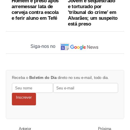
Homem é preso após
Jovem é sequestrado
arremessar lata de
e torturado por
cerveja contra escola
'tribunal do crime' em
e ferir aluno em Tefé
Alvarães; um suspeito
está preso
Siga-nos no
Receba o
Boletim do Dia
direto no seu e-mail, todo dia.
Inscrever
Anterior
Próxima