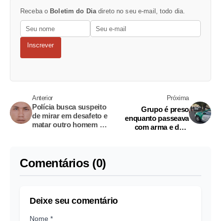
Receba o
Boletim do Dia
direto no seu e-mail, todo dia.
Inscrever
Anterior
Próxima
Polícia busca suspeito
Grupo é preso
de mirar em desafeto e
enquanto passeava
matar outro homem no
com arma e dois
Amazonas
veículos roubados em
Manaus
Comentários (0)
Deixe seu comentário
Nome *