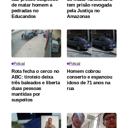
de matar homem a
tem prisão revogada
pedradas no
pela Justiça no
Educandos
Amazonas
Policial
Policial
Rota fecha o cerco no
Homem cobrou
ABC: tiroteio deixa
conserto e espancou
três baleados e liberta
idoso de 71 anos na
duas pessoas
rua
mantidas por
suspeitos