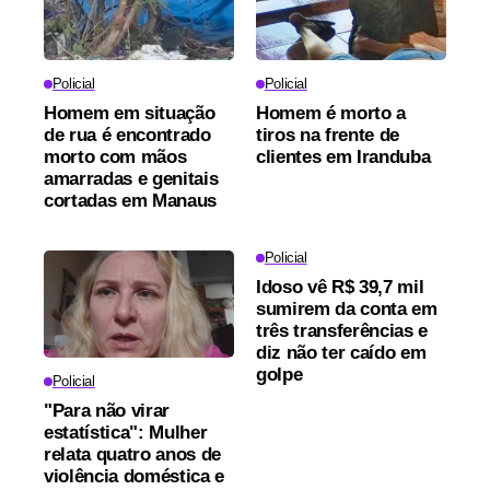
Policial
Policial
Homem em situação
Homem é morto a
de rua é encontrado
tiros na frente de
morto com mãos
clientes em Iranduba
amarradas e genitais
cortadas em Manaus
Policial
Idoso vê R$ 39,7 mil
sumirem da conta em
três transferências e
diz não ter caído em
golpe
Policial
"Para não virar
estatística": Mulher
relata quatro anos de
violência doméstica e