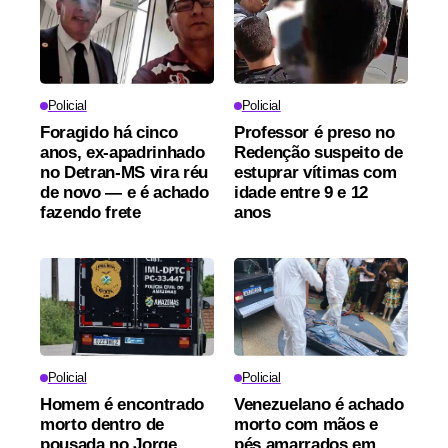
Policial
Policial
Foragido há cinco
Professor é preso no
anos, ex-apadrinhado
Redenção suspeito de
no Detran-MS vira réu
estuprar vítimas com
de novo — e é achado
idade entre 9 e 12
fazendo frete
anos
Policial
Policial
Homem é encontrado
Venezuelano é achado
morto dentro de
morto com mãos e
pousada no Jorge
pés amarrados em