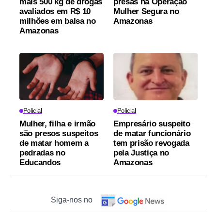
mais 500 kg de drogas
presas na Operação
avaliados em R$ 10
Mulher Segura no
milhões em balsa no
Amazonas
Amazonas
Policial
Policial
Mulher, filha e irmão
Empresário suspeito
são presos suspeitos
de matar funcionário
de matar homem a
tem prisão revogada
pedradas no
pela Justiça no
Educandos
Amazonas
Siga-nos no