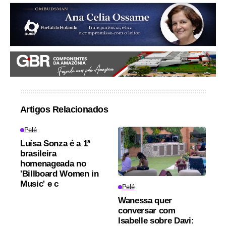
Artigos Relacionados
Pelé
Luísa Sonza é a 1ª
brasileira
homenageada no
'Billboard Women in
Music' e c
Pelé
Wanessa quer
conversar com
Isabelle sobre Davi: