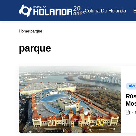
Coluna Do Holanda
E
Home
parque
parque
Mu
Rús
Mo