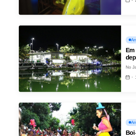
Am
Em 
dep
No J
Am
Boi