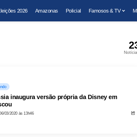
leições 2026
Amazonas
Policial
Famosos & TV
M
2
Notíci
ndo
sia inaugura versão própria da Disney em
scou
06/03/2020 às 13h46