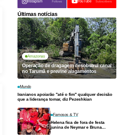
Instagram
YouTube
Follows
Subscribers
Últimas notícias
Amazonas
Operação de dragagem desobstrui canal
no Tarumã e previne alagamentos
Mundo
Iranianos apoiarão "até o fim" qualquer decisão
que a liderança tomar, diz Pezeshkian
Famosos & TV
Helena fica de fora de festa
junina de Neymar e Bruna
Biancardi