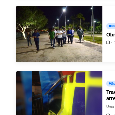
Am
Obr
Bra
Tra
arr
Uma 