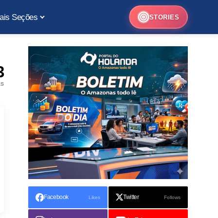
ais Seções
STORIES
3
as
Facebook
Twitter
Likes
Follows