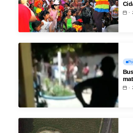
Cid
Pol
Bus
mat