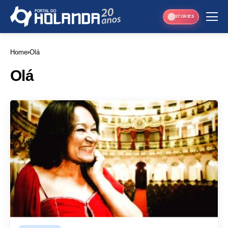
STORIES
Home
Olá
Olá