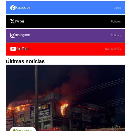
Facebook
Likes
Twitter
Follows
Instagram
Follows
YouTube
Subscribers
Últimas notícias
Amazonas