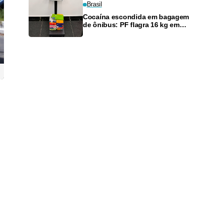
Brasil
Cocaína escondida em bagagem
de ônibus: PF flagra 16 kg em
estrada do Acre