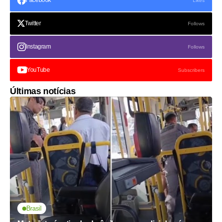
Facebook
Likes
Twitter
Follows
Instagram
Follows
YouTube
Subscribers
Últimas notícias
Brasil