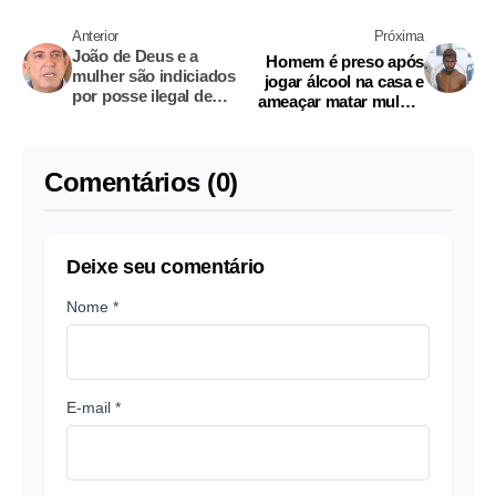
Anterior
Próxima
João de Deus e a
Homem é preso após
mulher são indiciados
jogar álcool na casa e
por posse ilegal de
ameaçar matar mulher
armas
e filhos em Manaus
Comentários (0)
Deixe seu comentário
Nome *
E-mail *