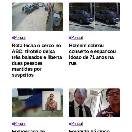
Policial
Policial
Rota fecha o cerco no
Homem cobrou
ABC: tiroteio deixa
conserto e espancou
três baleados e liberta
idoso de 71 anos na
duas pessoas
rua
mantidas por
suspeitos
Policial
Policial
Emboscada de
Foragido há cinco