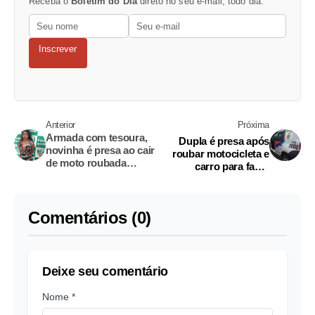
Receba o
Boletim do Dia
direto no seu e-mail, todo dia.
Inscrever
Anterior
Próxima
Armada com tesoura,
Dupla é presa após
novinha é presa ao cair
roubar motocicleta e
de moto roubada
carro para fazer
durante fuga em
arrastões em Manaus
Manaus
Comentários (0)
Deixe seu comentário
Nome *