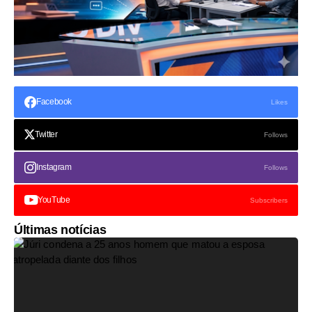
Facebook
Likes
Twitter
Follows
Instagram
Follows
YouTube
Subscribers
Últimas notícias