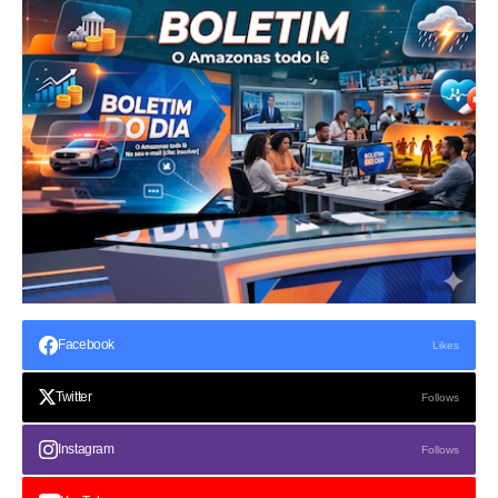
Facebook
Likes
Twitter
Follows
Instagram
Follows