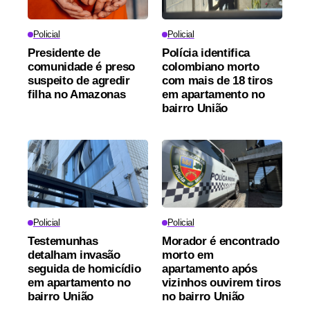
Policial
Policial
Presidente de
Polícia identifica
comunidade é preso
colombiano morto
suspeito de agredir
com mais de 18 tiros
filha no Amazonas
em apartamento no
bairro União
Policial
Policial
Testemunhas
Morador é encontrado
detalham invasão
morto em
seguida de homicídio
apartamento após
em apartamento no
vizinhos ouvirem tiros
bairro União
no bairro União