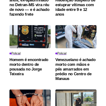
anos, ex-apadrinhado
Redenção suspeito de
no Detran-MS vira réu
estuprar vítimas com
de novo — e é achado
idade entre 9 e 12
fazendo frete
anos
Policial
Policial
Homem é encontrado
Venezuelano é achado
morto dentro de
morto com mãos e
pousada no Jorge
pés amarrados em
Teixeira
prédio no Centro de
Manaus