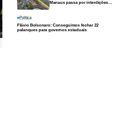
Manaus passa por interdições
neste domingo
Política
Flávio Bolsonaro: Conseguimos fechar 22
palanques para governos estaduais