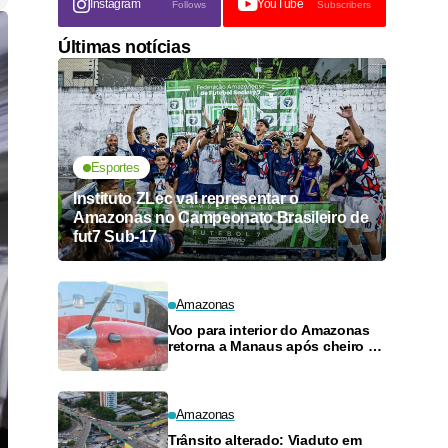
Instagram
YouTube
Follows
Subscribers
Últimas notícias
Esportes
Instituto ZLec vai representar o
Amazonas no Campeonato Brasileiro de
fut7 Sub-17
Amazonas
Voo para interior do Amazonas
retorna a Manaus após cheiro de
combustível e falhas
Amazonas
Trânsito alterado: Viaduto em