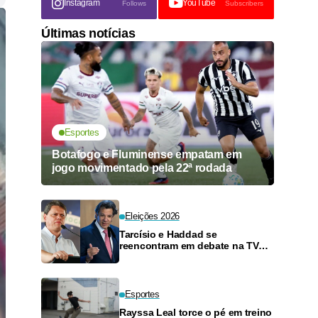
Instagram
YouTube
Follows
Subscribers
Últimas notícias
Esportes
Botafogo e Fluminense empatam em
jogo movimentado pela 22ª rodada
Eleições 2026
Tarcísio e Haddad se
reencontram em debate na TV
neste domingo
Esportes
Rayssa Leal torce o pé em treino