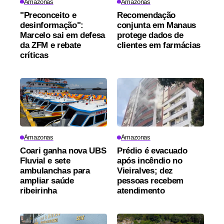
Amazonas
Amazonas
"Preconceito e
Recomendação
desinformação":
conjunta em Manaus
Marcelo sai em defesa
protege dados de
da ZFM e rebate
clientes em farmácias
críticas
Amazonas
Amazonas
Coari ganha nova UBS
Prédio é evacuado
Fluvial e sete
após incêndio no
ambulanchas para
Vieiralves; dez
ampliar saúde
pessoas recebem
ribeirinha
atendimento