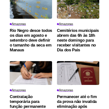
Amazonas
Amazonas
Rio Negro desce todos
Cemitérios municipais
os dias em agosto e
abrem das 6h às 18h
setembro deve definir
neste domingo para
o tamanho da seca em
receber visitantes no
Manaus
Dia dos Pais
Amazonas
Amazonas
Contratação
Permanecer até o fim
temporária para
da prova não invalida
função permanente
eliminação após