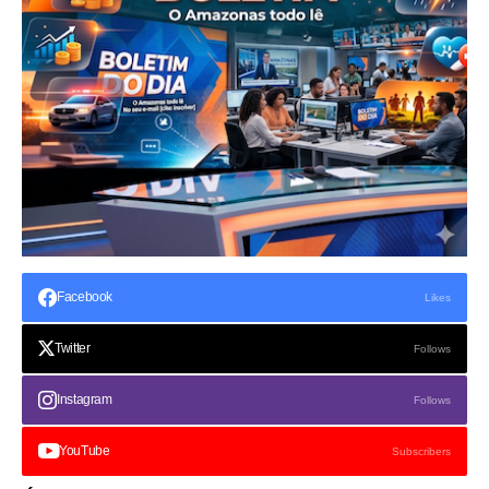
Facebook
Likes
Twitter
Follows
Instagram
Follows
YouTube
Subscribers