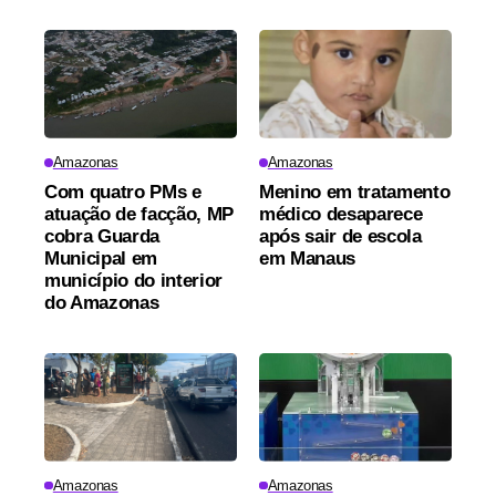
Amazonas
Amazonas
Com quatro PMs e
Menino em tratamento
atuação de facção, MP
médico desaparece
cobra Guarda
após sair de escola
Municipal em
em Manaus
município do interior
do Amazonas
Amazonas
Amazonas