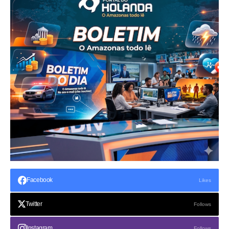
Facebook
Likes
Twitter
Follows
Instagram
Follows