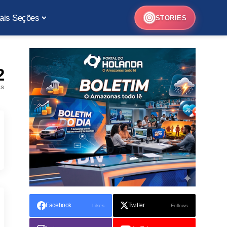
ais Seções
STORIES
2
as
Facebook
Twitter
Likes
Follows