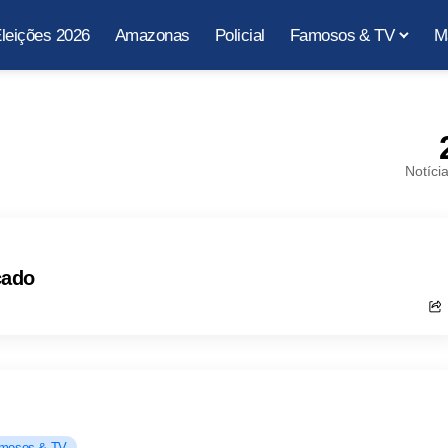
leições 2026
Amazonas
Policial
Famosos & TV
M
Notíci
cado
mosos & TV