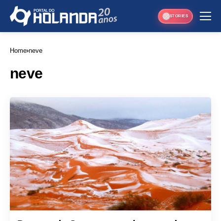
STORIES
Home
neve
neve