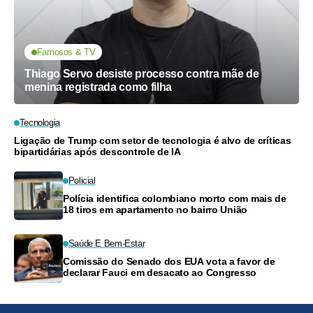
Famosos & TV
Thiago Servo desiste processo contra mãe de
menina registrada como filha
Tecnologia
Ligação de Trump com setor de tecnologia é alvo de críticas
bipartidárias após descontrole de IA
Policial
Polícia identifica colombiano morto com mais de
18 tiros em apartamento no bairro União
Saúde E Bem-Estar
Comissão do Senado dos EUA vota a favor de
declarar Fauci em desacato ao Congresso