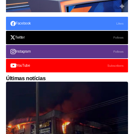
Facebook
Likes
Twitter
Follows
Instagram
Follows
YouTube
Subscribers
Últimas notícias