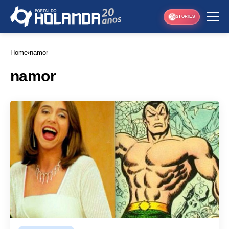
STORIES
Home
namor
namor