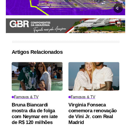
Artigos Relacionados
Famosos & TV
Famosos & TV
Bruna Biancardi
Virginia Fonseca
mostra dia de folga
comemora renovação
com Neymar em iate
de Vini Jr. com Real
de R$ 120 milhões
Madrid