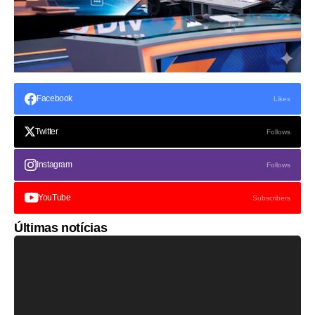
Facebook
Likes
Twitter
Follows
Instagram
Follows
YouTube
Subscribers
Últimas notícias