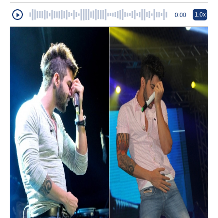
1.0x
0:00