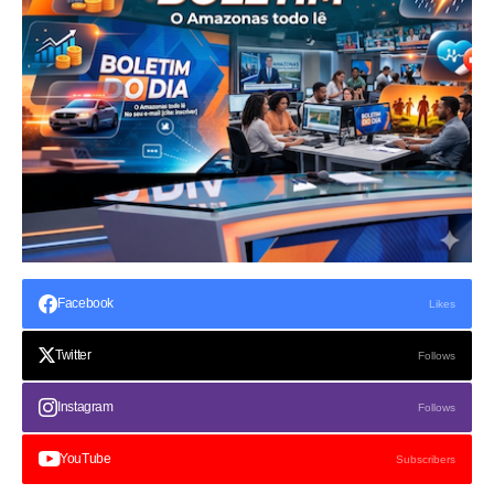
Facebook
Likes
Twitter
Follows
Instagram
Follows
YouTube
Subscribers