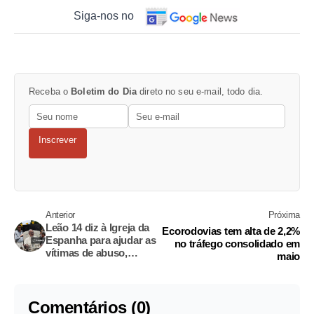
Siga-nos no
Receba o
Boletim do Dia
direto no seu e-mail, todo dia.
Inscrever
Anterior
Próxima
Leão 14 diz à Igreja da
Ecorodovias tem alta de 2,2%
Espanha para ajudar as
no tráfego consolidado em
vítimas de abuso,
maio
enquanto alguns
protestam contra a
reunião
Comentários (0)