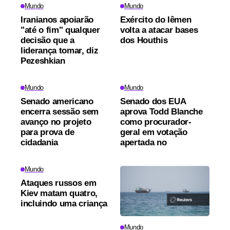
Mundo
Mundo
Iranianos apoiarão
Exército do Iêmen
"até o fim" qualquer
volta a atacar bases
decisão que a
dos Houthis
liderança tomar, diz
Pezeshkian
Mundo
Mundo
Senado americano
Senado dos EUA
encerra sessão sem
aprova Todd Blanche
avanço no projeto
como procurador-
para prova de
geral em votação
cidadania
apertada no
Mundo
Ataques russos em
Kiev matam quatro,
incluindo uma criança
Mundo