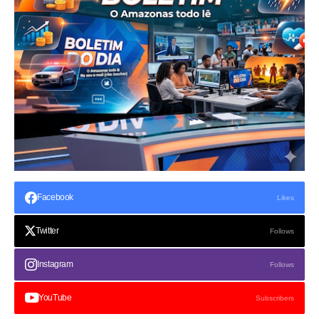
Facebook
Likes
Twitter
Follows
Instagram
Follows
YouTube
Subscribers