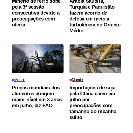
Minério de ferro sobe
Arábia Saudita,
pela 3ª sessão
Turquia e Paquistão
consecutiva devido a
fazem acordo de
preocupações com
defesa em meio a
oferta
turbulência no Oriente
Médio
Mundo
Mundo
Preços mundiais dos
Importações de soja
alimentos atingem
pela China caem em
maior nível em 3 anos
julho por
em julho, diz FAO
preocupações com
tamanho do rebanho
suíno