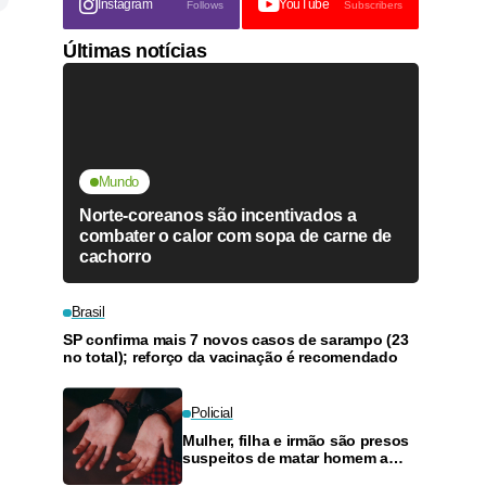
Instagram
YouTube
Follows
Subscribers
Últimas notícias
Mundo
Norte-coreanos são incentivados a
combater o calor com sopa de carne de
cachorro
Brasil
SP confirma mais 7 novos casos de sarampo (23
no total); reforço da vacinação é recomendado
Policial
Mulher, filha e irmão são presos
suspeitos de matar homem a
pedradas no Educandos