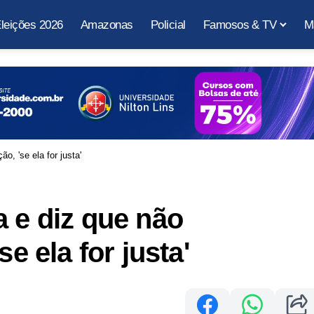
leições 2026
Amazonas
Policial
Famosos & TV
M
o, 'se ela for justa'
a e diz que não
se ela for justa'