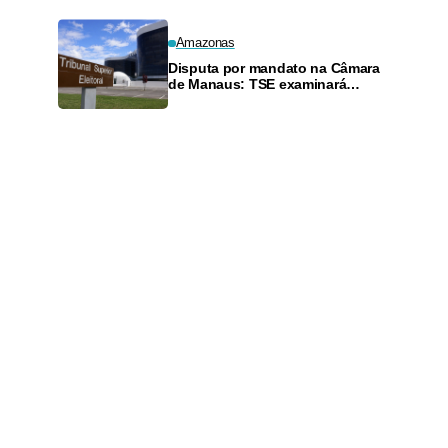
Amazonas
Disputa por mandato na Câmara
de Manaus: TSE examinará
recurso que tenta suspender
cassação de vereador