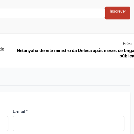
Inscrever
Próxi
 de
Netanyahu demite ministro da Defesa após meses de brig
públic
E-mail *