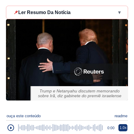
📌
Ler Resumo Da Notícia
▾
Trump e Netanyahu discutem memorando
sobre Irã, diz gabinete do premiê israelense
ouça este conteúdo
readme
1.0x
0:00