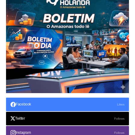
Facebook
Likes
Twitter
Follows
Instagram
Follows