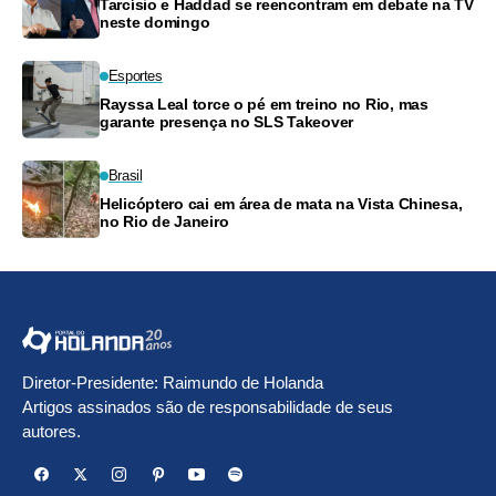
Tarcísio e Haddad se reencontram em debate na TV
neste domingo
Esportes
Rayssa Leal torce o pé em treino no Rio, mas
garante presença no SLS Takeover
Brasil
Helicóptero cai em área de mata na Vista Chinesa,
no Rio de Janeiro
Diretor-Presidente: Raimundo de Holanda
Artigos assinados são de responsabilidade de seus
autores.