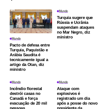
Mundo
Turquia sugere que
Rússia e Ucrânia
suspendam ataques
no Mar Negro, diz
ministro
Mundo
Pacto de defesa entre
Turquia, Paquistão e
Arábia Saudita é
tecnicamente igual a
artigo da Otan, diz
ministro
Mundo
Mundo
Incêndio florestal
Ataque com
destrói casas no
explosivos é
Canadá e força
registrado um dia
evacuação de 20 mil
após a posse do novo
pessoas
presidente da