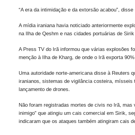
“A era da intimidação e da extorsão acabou”, diss
A mídia iraniana havia noticiado anteriormente explo
na Ilha de Qeshm e nas cidades portuárias de Sirik
A Press TV do Irã informou que várias explosões 
menção à Ilha de Kharg, de onde o Irã exporta 90% 
Uma autoridade norte-americana disse à Reuters q
iranianos, sistemas de vigilância costeira, mísseis 
lançamento de drones.
Não foram registradas mortes de civis no Irã, mas v
inimigo” que atingiu um cais comercial em Sirik, s
indicaram que os ataques também atingiram cais d