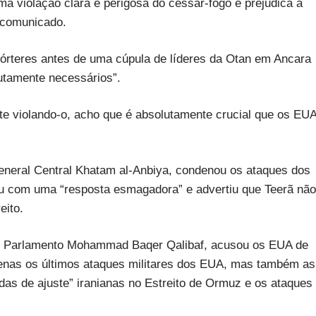
uma violação clara e perigosa do cessar-fogo e prejudica a
 comunicado.
epórteres antes de uma cúpula de líderes da Otan em Ancara
utamente necessários”.
e violando-o, acho que é absolutamente crucial que os EU
General Central Khatam al-Anbiya, condenou os ataques dos
u com uma “resposta esmagadora” e advertiu que Teerã não
eito.
 do Parlamento Mohammad Baqer Qalibaf, acusou os EUA de
penas os últimos ataques militares dos EUA, mas também as
das de ajuste” iranianas no Estreito de Ormuz e os ataques