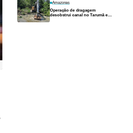
Amazonas
Operação de dragagem
desobstrui canal no Tarumã e
previne alagamentos
o