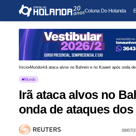
Coluna Do Holanda
E
Início
Mundo
Irã ataca alvos no Bahrein e no Kuweit após onda 
Mundo
Irã ataca alvos no B
onda de ataques do
08/07/