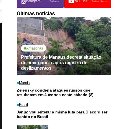
Instagram
YouTube
Follows
Subscribers
Últimas notícias
Amazonas
Prefeitura de Manaus decreta situação
de emergência após registro de
deslizamentos
Mundo
Zelensky condena ataques russos que
resultaram em 4 mortes neste sábado (8)
Brasil
Janja: vou reiterar a minha luta para Discord ser
banido no Brasil