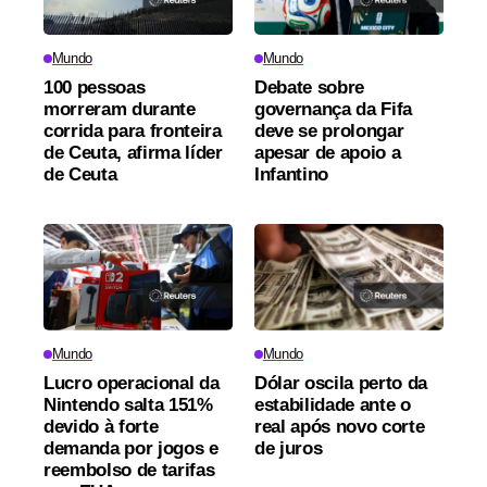
Mundo
Mundo
100 pessoas
Debate sobre
morreram durante
governança da Fifa
corrida para fronteira
deve se prolongar
de Ceuta, afirma líder
apesar de apoio a
de Ceuta
Infantino
Mundo
Mundo
Lucro operacional da
Dólar oscila perto da
Nintendo salta 151%
estabilidade ante o
devido à forte
real após novo corte
demanda por jogos e
de juros
reembolso de tarifas