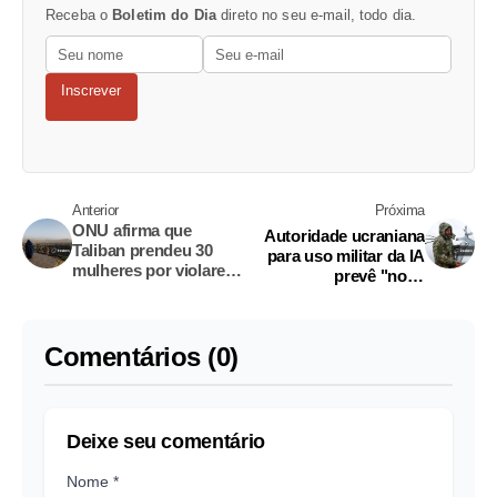
Receba o
Boletim do Dia
direto no seu e-mail, todo dia.
Inscrever
Anterior
Próxima
ONU afirma que
Autoridade ucraniana
Taliban prendeu 30
para uso militar da IA
mulheres por violarem
prevê "novo
regras do hijab no
paradigma" da guerra
Afeganistão
Comentários (0)
Deixe seu comentário
Nome *