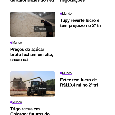
de autoridades do Fed
negociações
Mundo
Tupy reverte lucro e
tem prejuízo no 2º tri
Mundo
Preços do açúcar
bruto fecham em alta;
cacau cai
Mundo
Eztec tem lucro de
R$110,4 mi no 2º tri
Mundo
Trigo recua em
Chicago; futuros do