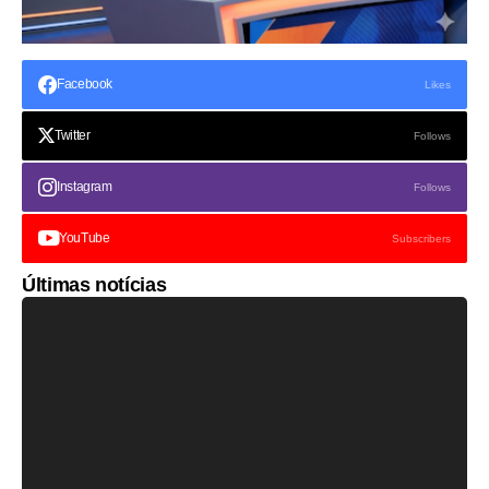
Facebook
Likes
Twitter
Follows
Instagram
Follows
YouTube
Subscribers
Últimas notícias