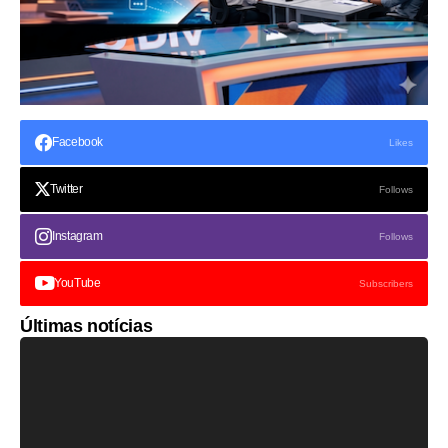
Facebook
Likes
Twitter
Follows
Instagram
Follows
YouTube
Subscribers
Últimas notícias