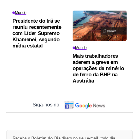
Mundo
Presidente do Irã se
reuniu recentemente
com Líder Supremo
Khamenei, segundo
mídia estatal
Mundo
Mais trabalhadores
aderem a greve em
operações de minério
de ferro da BHP na
Austrália
Siga-nos no
Receba o
Boletim do Dia
direto no seu e-mail, todo dia.