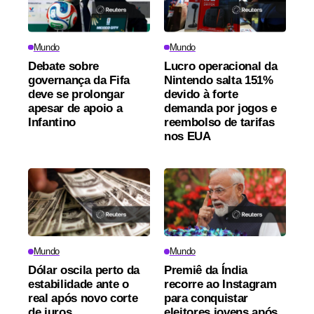
Mundo
Mundo
Debate sobre
Lucro operacional da
governança da Fifa
Nintendo salta 151%
deve se prolongar
devido à forte
apesar de apoio a
demanda por jogos e
Infantino
reembolso de tarifas
nos EUA
Mundo
Mundo
Dólar oscila perto da
Premiê da Índia
estabilidade ante o
recorre ao Instagram
real após novo corte
para conquistar
de juros
eleitores jovens após