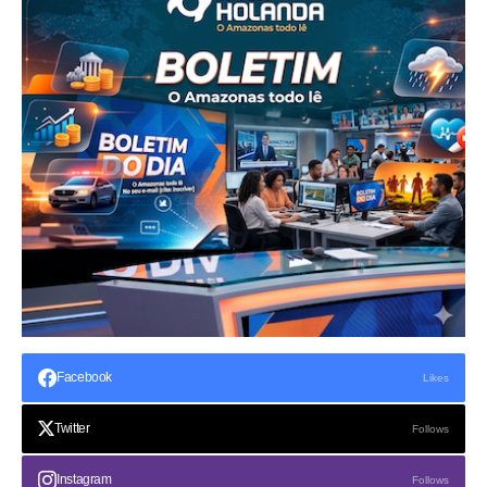
Facebook
Likes
Twitter
Follows
Instagram
Follows