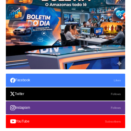
Facebook
Likes
Twitter
Follows
Instagram
Follows
YouTube
Subscribers