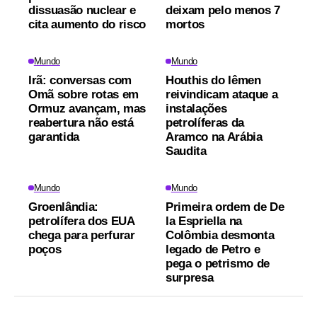
dissuasão nuclear e
deixam pelo menos 7
cita aumento do risco
mortos
Mundo
Mundo
Irã: conversas com
Houthis do Iêmen
Omã sobre rotas em
reivindicam ataque a
Ormuz avançam, mas
instalações
reabertura não está
petrolíferas da
garantida
Aramco na Arábia
Saudita
Mundo
Mundo
Groenlândia:
Primeira ordem de De
petrolífera dos EUA
la Espriella na
chega para perfurar
Colômbia desmonta
poços
legado de Petro e
pega o petrismo de
surpresa