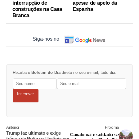
interrupção de
apesar de apelo da
construções na Casa
Espanha
Branca
Siga-nos no
Receba o
Boletim do Dia
direto no seu e-mail, todo dia.
Inscrever
Anterior
Próxima
Trump faz ultimato e exige
Cavalo cai e soldado se
trégua de Putin na Ucrânia em