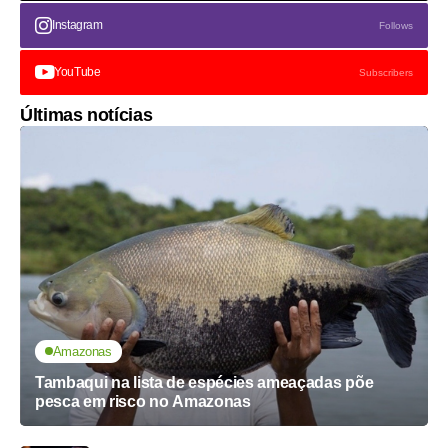
Instagram
Follows
YouTube
Subscribers
Últimas notícias
Amazonas
Tambaqui na lista de espécies ameaçadas põe
pesca em risco no Amazonas