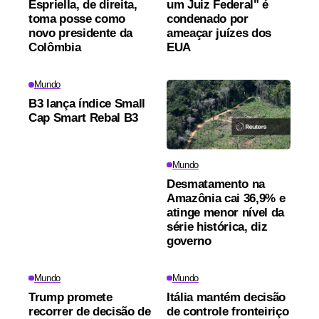
Espriella, de direita,
um Juiz Federal" é
toma posse como
condenado por
novo presidente da
ameaçar juízes dos
Colômbia
EUA
Mundo
B3 lança índice Small
Cap Smart Rebal B3
Mundo
Desmatamento na
Amazônia cai 36,9% e
atinge menor nível da
série histórica, diz
governo
Mundo
Mundo
Trump promete
Itália mantém decisão
recorrer de decisão de
de controle fronteiriço