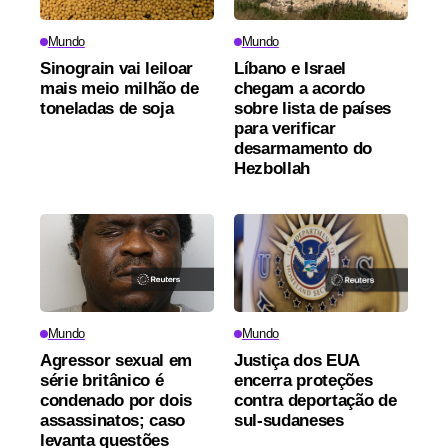
Mundo
Mundo
Sinograin vai leiloar
Líbano e Israel
mais meio milhão de
chegam a acordo
toneladas de soja
sobre lista de países
para verificar
desarmamento do
Hezbollah
Mundo
Mundo
Agressor sexual em
Justiça dos EUA
série britânico é
encerra proteções
condenado por dois
contra deportação de
assassinatos; caso
sul-sudaneses
levanta questões